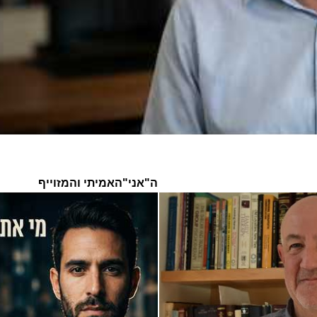
ה"אני"האמיתי והמזוייף