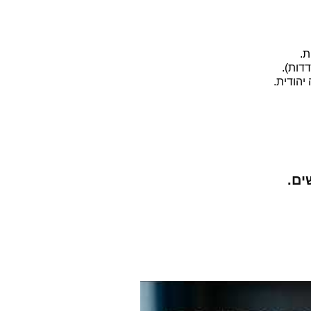
ת.
דות).
יהודית.
ים.