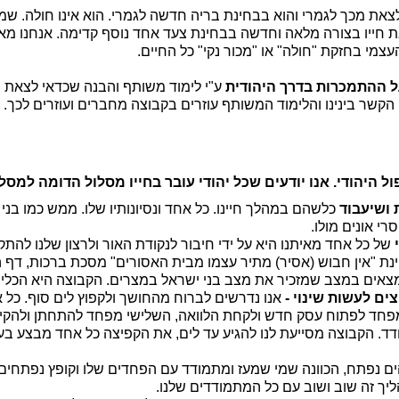
את מכך לגמרי והוא בבחינת בריה חדשה לגמרי. הוא אינו חולה. שמע
את חייו בצורה מלאה וחדשה בבחינת צעד אחד נוסף קדימה. אנחנו מאמ
מי בחזקת "חולה" או "מכור נקי" כל החיים.
 ההתמכרות בדרך היהודית
ע"י לימוד משותף והבנה שכדאי לצאת 
 הקשר בינינו והלימוד המשותף עוזרים בקבוצה מחברים ועוזרים לכך.
היהודי. אנו יודעים שכל יהודי עובר בחייו מסלול הדומה למסלו
 ושיעבוד
כלשהם במהלך חיינו. כל אחד ונסיונותיו שלו. ממש כמו בני
י אונים מולו.
של כל אחד מאיתנו היא על ידי חיבור לנקודת האור ולרצון שלנו להתק
ינת "אין חבוש (אסיר) מתיר עצמו מבית האסורים" מסכת ברכות, דף ה:
 נמצאים במצב שמזכיר את מצב בני ישראל במצרים. הקבוצה היא הכלי
ים לעשות שינוי -
אנו נדרשים לברוח מהחושך ולקפוץ לים סוף. כל א
מפחד לפתוח עסק חדש ולקחת הלוואה, השלישי מפחד להתחתן ולהקי
דד. הקבוצה מסייעת לנו להגיע עד לים, את הקפיצה כל אחד מבצע בע
ם נפתח, הכוונה שמי שמעז ומתמודד עם הפחדים שלו וקופץ נפתחים ל
ליך זה שוב ושוב עם כל המתמודדים שלנו.